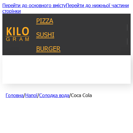
Перейти до основного вмісту
Перейти до нижньої частини
сторінки
PIZZA
SUSHI
BURGER
Головна
/
Напої
/
Солодка вода
/
Coca Cola