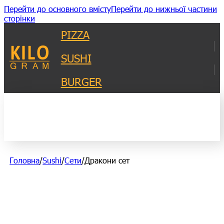
Перейти до основного вмісту
Перейти до нижньої частини
сторінки
PIZZA
SUSHI
BURGER
Головна
/
Sushi
/
Сети
/
Дракони сет