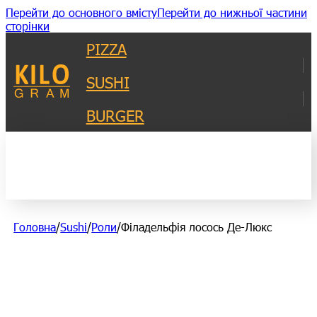
Перейти до основного вмісту
Перейти до нижньої частини
сторінки
PIZZA
SUSHI
BURGER
Головна
/
Sushi
/
Роли
/
Філадельфія лосось Де-Люкс