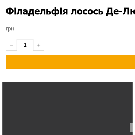
Філадельфія лосось Де-Л
грн
−
+