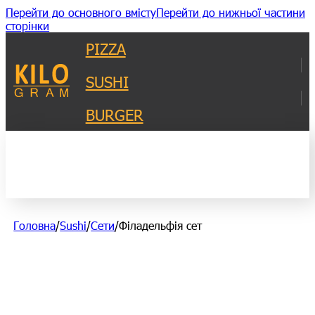
Перейти до основного вмісту
Перейти до нижньої частини
сторінки
PIZZA
SUSHI
BURGER
Головна
/
Sushi
/
Сети
/
Філадельфія сет