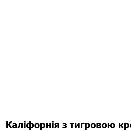
Каліфорнія з тигровою к