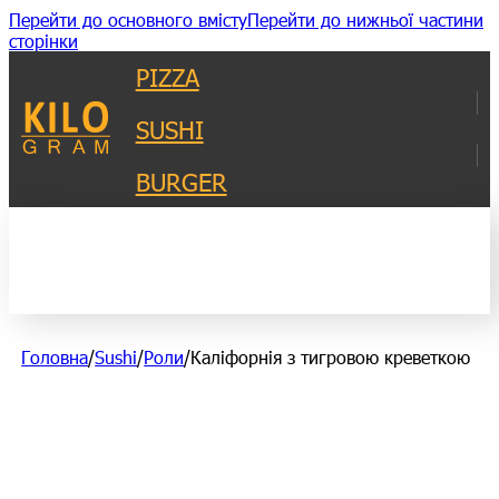
Перейти до основного вмісту
Перейти до нижньої частини
сторінки
PIZZA
SUSHI
BURGER
Головна
/
Sushi
/
Роли
/
Каліфорнія з тигровою креветкою