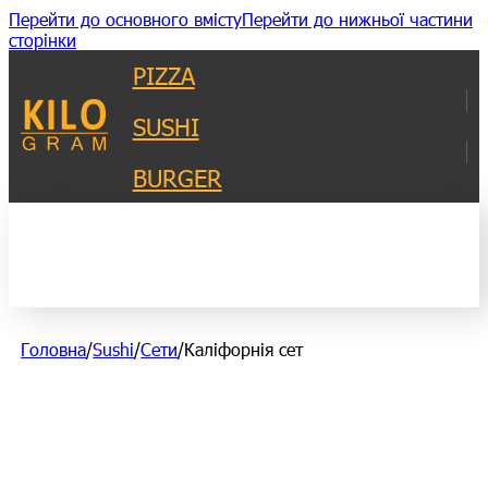
Перейти до основного вмісту
Перейти до нижньої частини
сторінки
PIZZA
SUSHI
BURGER
Головна
/
Sushi
/
Сети
/
Каліфорнія сет