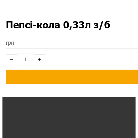
Пепсі-кола 0,33л з/б
грн
−
+