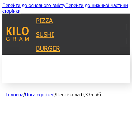
Перейти до основного вмісту
Перейти до нижньої частини
сторінки
PIZZA
SUSHI
BURGER
Головна
/
Uncategorized
/
Пепсі-кола 0,33л з/б