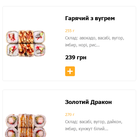
Гарячий з вугрем
255 г
Склад: авокадо, васабі, вугор,
імбир, норі, рис...
239
грн
Золотий Дракон
270 г
Склад: васабі, вугор, дайкон,
імбир, кунжут білий...