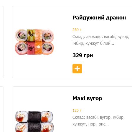
Райдужний дракон
280 г
Склад: авокадо, васабі, вугор,
імбир, кунжут білий...
329
грн
Макі вугор
125 г
Склад: васабі, вугор, імбир,
кунжут, норі, рис...