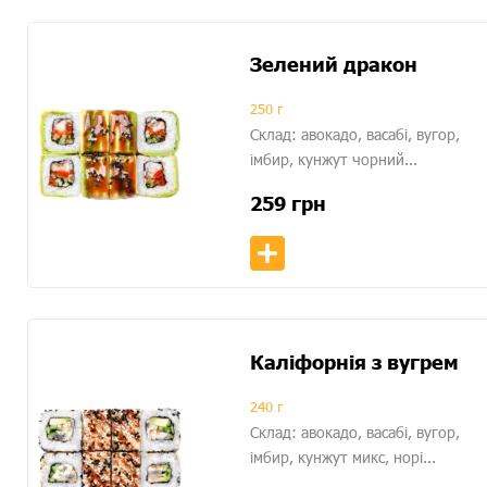
Зелений дракон
250 г
Склад: авокадо, васабі, вугор,
імбир, кунжут чорний...
259
грн
Каліфорнія з вугрем
240 г
Склад: авокадо, васабі, вугор,
імбир, кунжут микс, норі...