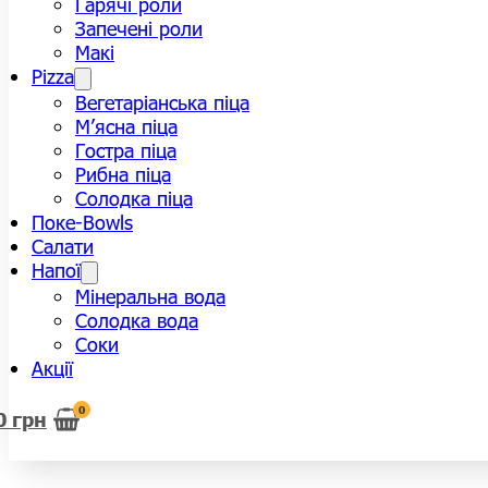
Гарячі роли
Запечені роли
Макі
Pizza
Вегетаріанська піца
М’ясна піца
Гостра піца
Рибна піца
Солодка піца
Поке-Bowls
Салати
Напої
Мінеральна вода
Солодка вода
Соки
Акції
0
0
грн