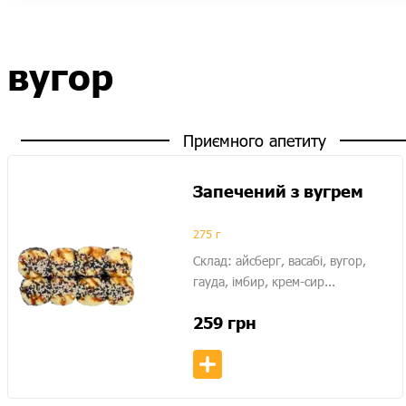
вугор
Приємного апетиту
Запечений з вугрем
275 г
Склад: айсберг, васабі, вугор,
гауда, імбир, крем-сир...
259
грн