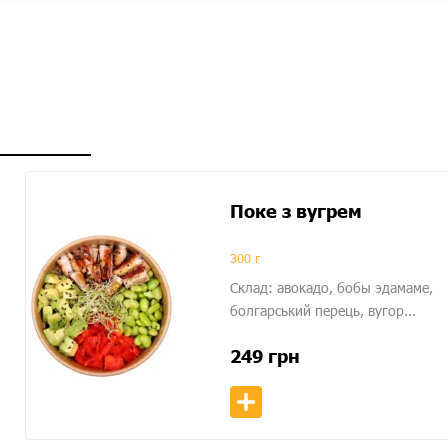
Поке з вугрем
300 г
Склад: авокадо, бобы эдамаме,
болгарський перець, вугор...
249
грн