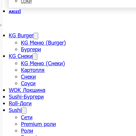
СОКИ
АКЦІЇ
KG Burger
KG Меню (Burger)
Бургери
KG Снеки
KG Меню (Снеки)
Картопля
Снеки
Соуси
WOK Локшина
Sushi-Бургери
Roll-Доги
Sushi
Сети
Premium роли
Роли