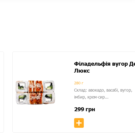
Філадельфія вугор Д
Люкс
280 г
Склад: авокадо, васабі, вугор,
імбир, крем-сир...
299
грн