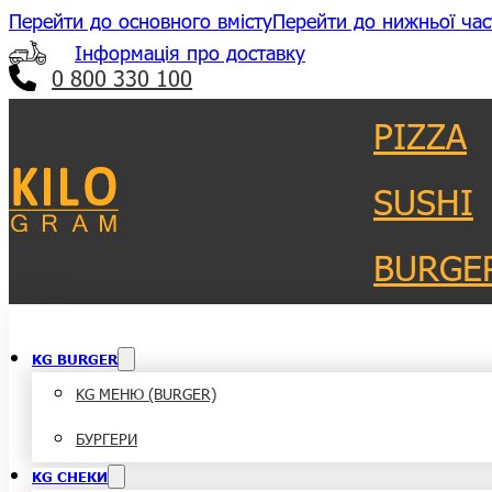
Перейти до основного вмісту
Перейти до нижньої час
Інформація про доставку
0 800 330 100
PIZZA
SUSHI
BURGE
KG BURGER
KG МЕНЮ (BURGER)
БУРГЕРИ
KG СНЕКИ