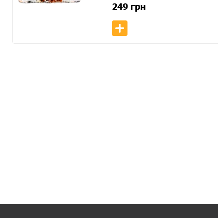
249
грн