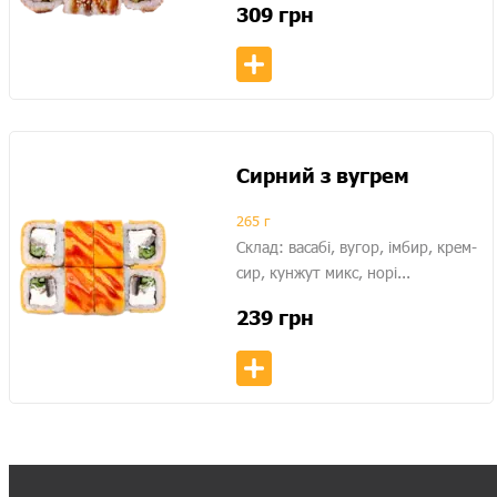
309
грн
Сирний з вугрем
265 г
Склад: васабі, вугор, імбир, крем-
сир, кунжут микс, норі...
239
грн