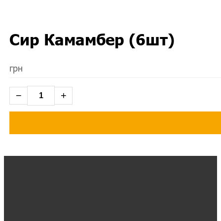
Сир Камамбер (6шт)
грн
−
+