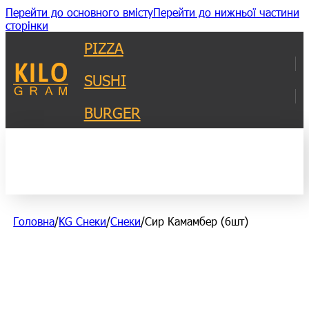
Перейти до основного вмісту
Перейти до нижньої частини
сторінки
PIZZA
SUSHI
BURGER
Головна
/
KG Снеки
/
Снеки
/
Сир Камамбер (6шт)